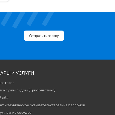
Отправить заявку
АРЫ И УСЛУГИ
ог газов
тка сухим льдом (Криобластинг)
й лёд
нт и техническое освидетельствование баллонов
уживание сосудов