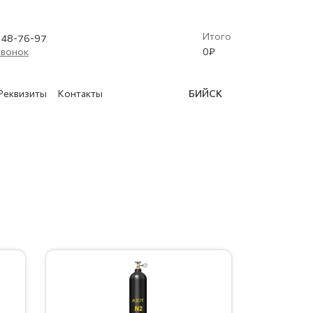
Итого
) 48-76-97
звонок
0
₽
Реквизиты
Контакты
БИЙСК
(Криобластинг)
 освидетельствование баллонов
в
нской техники