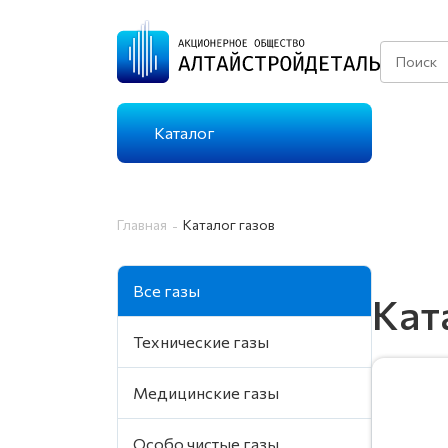
Каталог
КАТАЛОГ ГАЗОВ
Главная
Каталог газов
ТЕХНИЧЕСКИЕ ГАЗЫ
Все газы
Г
Кат
Технические газы
ОСОБО ЧИСТЫЕ
Г
Медицинские газы
ГАЗЫ
Особо чистые газы