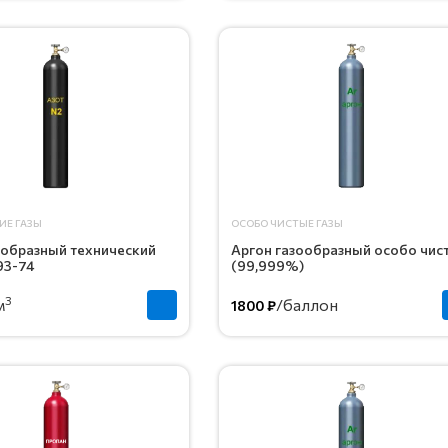
ИЕ ГАЗЫ
ОСОБО ЧИСТЫЕ ГАЗЫ
ообразный технический
Аргон газообразный особо чис
93-74
(99,999%)
3
м
/баллон
1800 ₽