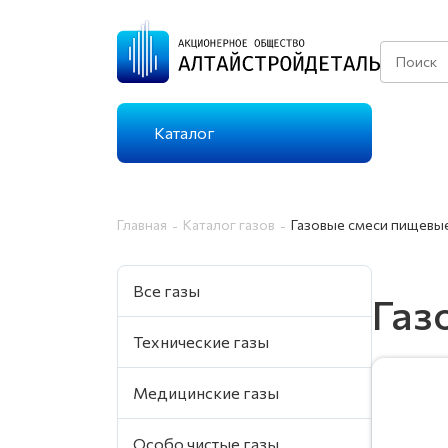
Каталог
КАТАЛОГ ГАЗОВ
Главная
Каталог газов
Газовые смеси пищевы
ТЕХНИЧЕСКИЕ ГАЗЫ
Все газы
Г
Газ
Технические газы
ОСОБО ЧИСТЫЕ
Г
Медицинские газы
ГАЗЫ
Особо чистые газы