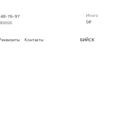
Итого
) 48-76-97
звонок
0
₽
Реквизиты
Контакты
БИЙСК
(Криобластинг)
 освидетельствование баллонов
в
нской техники